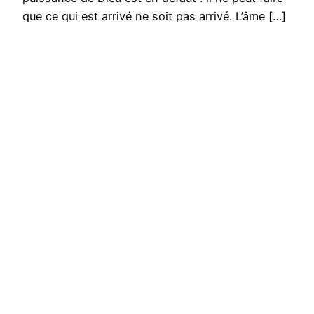
que ce qui est arrivé ne soit pas arrivé. L’âme […]
est réellement distincte du corps, et toutefois,
elle lui est…
9 mars 2025